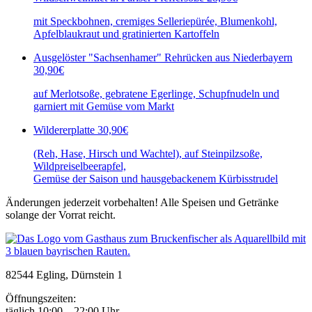
mit Speckbohnen, cremiges Selleriepürée, Blumenkohl,
Apfelblaukraut und gratinierten Kartoffeln
Ausgelöster "Sachsenhamer" Rehrücken aus Niederbayern
30,90€
auf Merlotsoße, gebratene Egerlinge, Schupfnudeln und
garniert mit Gemüse vom Markt
Wildererplatte
30,90€
(Reh, Hase, Hirsch und Wachtel), auf Steinpilzsoße,
Wildpreiselbeerapfel,
Gemüse der Saison und hausgebackenem Kürbisstrudel
Änderungen jederzeit vorbehalten! Alle Speisen und Getränke
solange der Vorrat reicht.
82544 Egling, Dürnstein 1
Öffnungszeiten:
täglich 10:00 – 22:00 Uhr