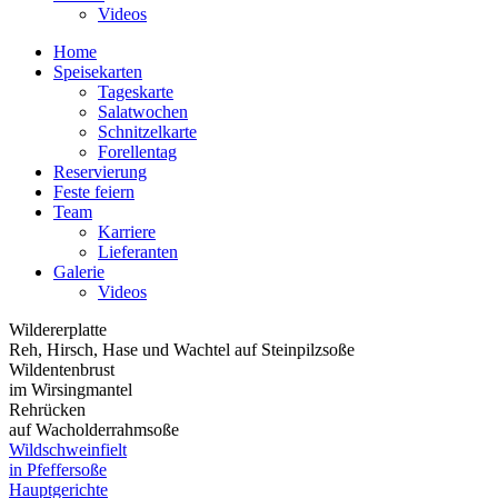
Videos
Home
Speisekarten
Tageskarte
Salatwochen
Schnitzelkarte
Forellentag
Reservierung
Feste feiern
Team
Karriere
Lieferanten
Galerie
Videos
Wildererplatte
Reh, Hirsch, Hase und Wachtel auf Steinpilzsoße
Wildentenbrust
im Wirsingmantel
Rehrücken
auf Wacholderrahmsoße
Wildschweinfielt
in Pfeffersoße
Hauptgerichte